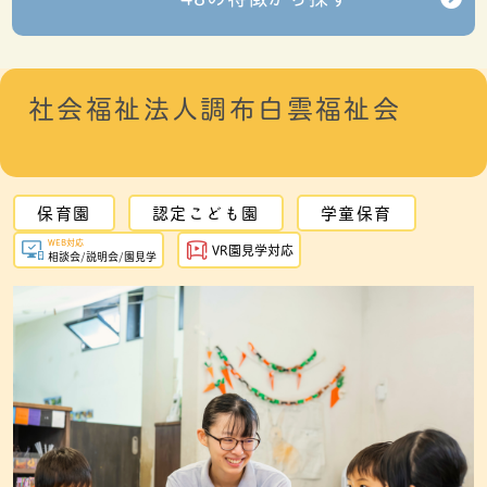
社会福祉法人調布白雲福祉会
保育園
認定こども園
学童保育
WEB対応
VR園見学対応
相談会/説明会/園見学