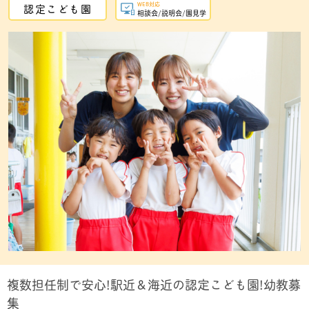
WEB対応
認定こども園
相談会/説明会/園見学
複数担任制で安心!駅近＆海近の認定こども園!幼教募
集