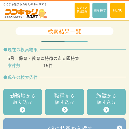
ここから始まるあなたのキャリア！
ログイン
園を探す
MENU
新規登録
検索結果一覧
現在の検索結果
5月 保育・教育に特徴のある園特集
案件数
15件
現在の検索条件
勤務地
職種
施設
から
から
から
絞り込む
絞り込む
絞り込む
48の特徴から探す