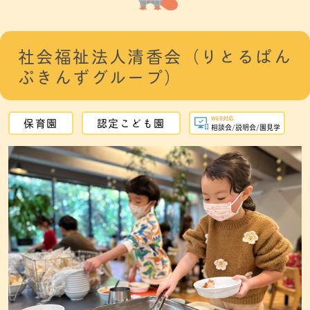
社会福祉法人清香会（りとるぱん
ぷきんずグループ）
WEB対応
保育園
認定こども園
相談会/説明会/園見学