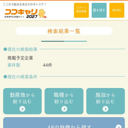
ここから始まるあなたのキャリア！
ログイン
園を探す
MENU
新規登録
検索結果一覧
現在の検索結果
掲載予定企業
案件数
44件
現在の検索条件
勤務地
職種
施設
から
から
から
絞り込む
絞り込む
絞り込む
48の特徴から探す