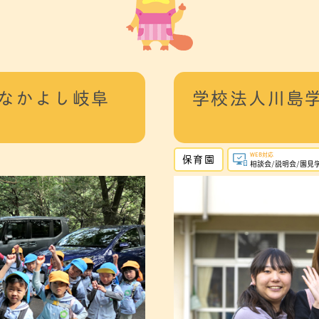
 なかよし岐阜
学校法人川島学
WEB対応
保育園
相談会/説明会/園見