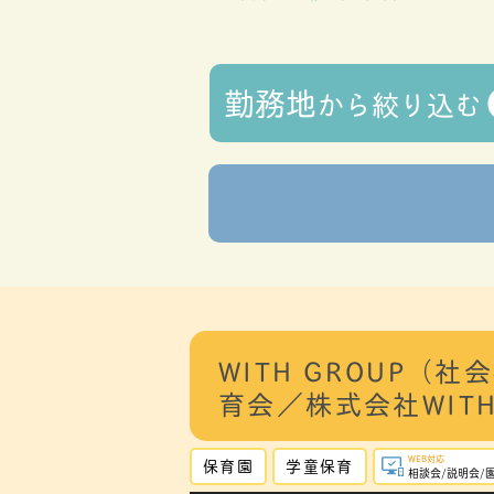
勤務地
から
絞り込む
WITH GROUP（社
育会／株式会社WIT
WEB対応
保育園
学童保育
相談会/説明会/