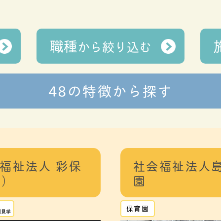
職種
から
絞り込む
48の特徴から探す
会福祉法人 彩保
社会福祉法人島
H）
園
保育園
園見学