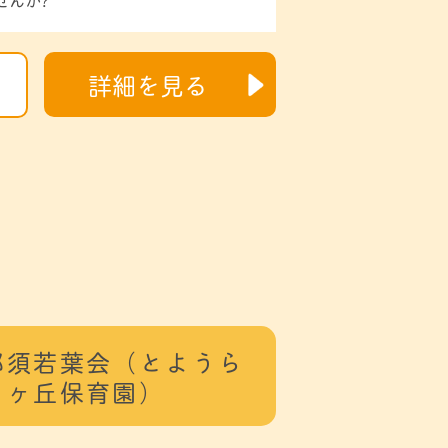
詳細を見る
那須若葉会（とようら
りヶ丘保育園）