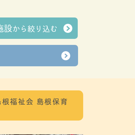
施設
から
絞り込む
根福祉会 島根保育