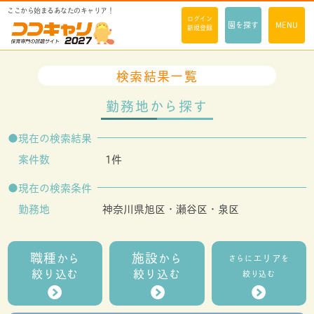
ここから始まるあなたのキャリア！
ログイン
園を探す
MENU
新規登録
検索結果一覧
勤務地から探す
現在の検索結果
案件数
1件
現在の検索条件
勤務地
神奈川県旭区・瀬谷区・泉区
職種
施設
から
から
エリア
さらに
を
絞り込む
絞り込む
絞り込む