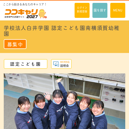
ここから始まるあなたのキャリア！
ログイン
園を探す
MENU
新規登録
学校法人白井学園 認定こども園南横須賀幼稚
園
募集中
WEB対応
認定こども園
説明会