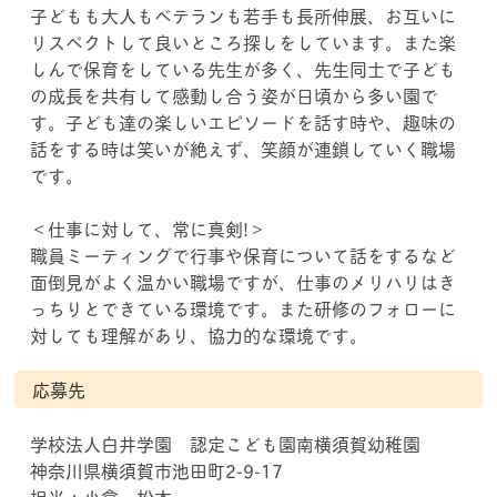
子どもも大人もベテランも若手も長所伸展、お互いに
リスペクトして良いところ探しをしています。また楽
しんで保育をしている先生が多く、先生同士で子ども
の成長を共有して感動し合う姿が日頃から多い園で
す。子ども達の楽しいエピソードを話す時や、趣味の
話をする時は笑いが絶えず、笑顔が連鎖していく職場
です。
＜仕事に対して、常に真剣!＞
職員ミーティングで行事や保育について話をするなど
面倒見がよく温かい職場ですが、仕事のメリハリはき
っちりとできている環境です。また研修のフォローに
対しても理解があり、協力的な環境です。
応募先
学校法人白井学園 認定こども園南横須賀幼稚園
神奈川県横須賀市池田町2-9-17
担当：小倉、松本