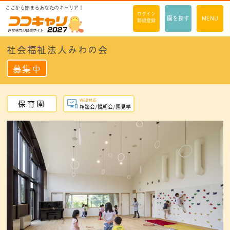
ここから始まるあなたのキャリア！
ログイン
園を探す
MENU
新規登録
社会福祉法人みわの会
募集中
WEB対応
保育園
相談会/説明会/園見学