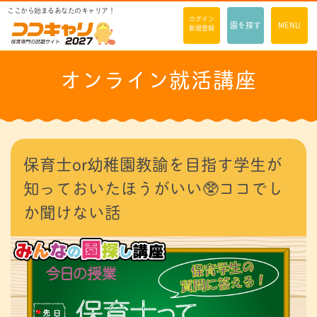
ここから始まるあなたのキャリア！
ログイン
園を探す
MENU
新規登録
オンライン就活講座
保育士or幼稚園教諭を目指す学生が
知っておいたほうがいい🥸ココでし
か聞けない話